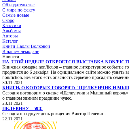
Об издательстве
С мира по факту
Самые новые
Скоро
Классики
Альбомы
Авторы
Каталог
Книги Паолы Волковой
В нашем чемодане
Новости
НА ЭТОЙ НЕДЕЛЕ ОТКРОЕТСЯ ВЫСТАВКА NON/FICTI
Книжная ярмарка non/fiction – главное литературное событие го
продлится до 6 декабря. На официальном сайте можно узнать вс
non/fiction. Без этого есть опасность серьёзно просадить сем
30.11.2021
КНИГИ, О КОТОРЫХ ГОВОРЯТ: "ЩЕЛКУНЧИК И М
Сегодня поговорим о сказке «Щелкунчик и Мышиный король» не
о главном зимнем празднике чудес.
23.11.2021
ПЕЛЕВИНУ – 59!!!
Сегодня празднует день рождения Виктор Пелевин.
22.11.2021