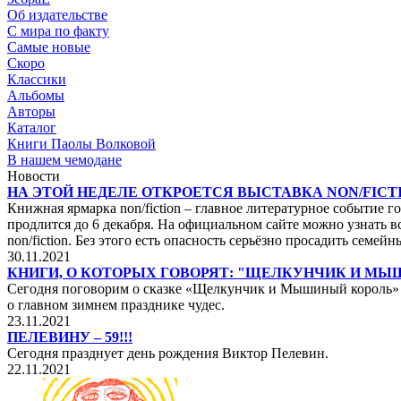
Об издательстве
С мира по факту
Самые новые
Скоро
Классики
Альбомы
Авторы
Каталог
Книги Паолы Волковой
В нашем чемодане
Новости
НА ЭТОЙ НЕДЕЛЕ ОТКРОЕТСЯ ВЫСТАВКА NON/FICTI
Книжная ярмарка non/fiction – главное литературное событие го
продлится до 6 декабря. На официальном сайте можно узнать вс
non/fiction. Без этого есть опасность серьёзно просадить сем
30.11.2021
КНИГИ, О КОТОРЫХ ГОВОРЯТ: "ЩЕЛКУНЧИК И М
Сегодня поговорим о сказке «Щелкунчик и Мышиный король» не
о главном зимнем празднике чудес.
23.11.2021
ПЕЛЕВИНУ – 59!!!
Сегодня празднует день рождения Виктор Пелевин.
22.11.2021