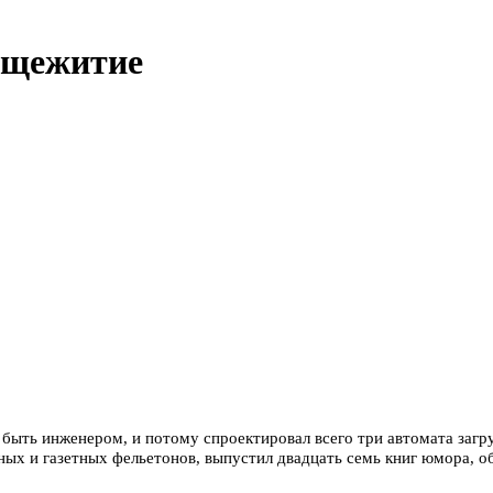
бщежитие
л быть инженером, и потому спроектировал всего три автомата загр
ых и газетных фельетонов, выпустил двадцать семь книг юмора, о