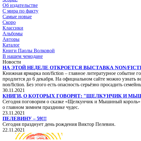
Об издательстве
С мира по факту
Самые новые
Скоро
Классики
Альбомы
Авторы
Каталог
Книги Паолы Волковой
В нашем чемодане
Новости
НА ЭТОЙ НЕДЕЛЕ ОТКРОЕТСЯ ВЫСТАВКА NON/FICTI
Книжная ярмарка non/fiction – главное литературное событие го
продлится до 6 декабря. На официальном сайте можно узнать вс
non/fiction. Без этого есть опасность серьёзно просадить сем
30.11.2021
КНИГИ, О КОТОРЫХ ГОВОРЯТ: "ЩЕЛКУНЧИК И М
Сегодня поговорим о сказке «Щелкунчик и Мышиный король» не
о главном зимнем празднике чудес.
23.11.2021
ПЕЛЕВИНУ – 59!!!
Сегодня празднует день рождения Виктор Пелевин.
22.11.2021