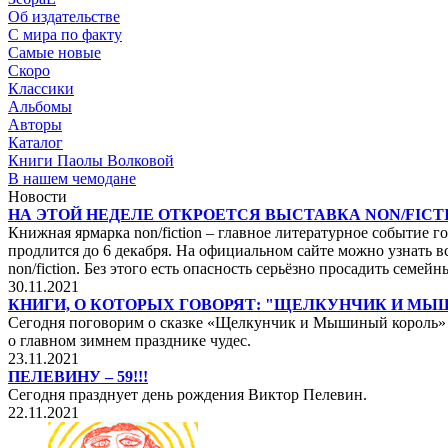
Об издательстве
С мира по факту
Самые новые
Скоро
Классики
Альбомы
Авторы
Каталог
Книги Паолы Волковой
В нашем чемодане
Новости
НА ЭТОЙ НЕДЕЛЕ ОТКРОЕТСЯ ВЫСТАВКА NON/FICTI
Книжная ярмарка non/fiction – главное литературное событие го
продлится до 6 декабря. На официальном сайте можно узнать вс
non/fiction. Без этого есть опасность серьёзно просадить сем
30.11.2021
КНИГИ, О КОТОРЫХ ГОВОРЯТ: "ЩЕЛКУНЧИК И М
Сегодня поговорим о сказке «Щелкунчик и Мышиный король» не
о главном зимнем празднике чудес.
23.11.2021
ПЕЛЕВИНУ – 59!!!
Сегодня празднует день рождения Виктор Пелевин.
22.11.2021