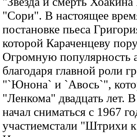
"Звезда и смерть Хоакина
"Сори". В настоящее время
постановке пьеса Григори
которой Караченцеву пор
Огромную популярность ак
благодаря главной роли гр
"`Юнона` и `Авось`", кото
"Ленкома" двадцать лет. 
начал сниматься с 1967 г
участиемстали "Штрихи к