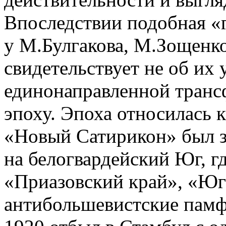
Впоследствии подобная «
у М.Булгакова, М.Зощенко
свидетельствует не об их 
единонаправленной тран
эпоху. Эпоха относилась к
«Новый Сатирикон» был з
на белогвардейский Юг, гд
«Приазовский край», «Юг
антибольшевистские памфл