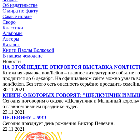
Об издательстве
С мира по факту
Самые новые
Скоро
Классики
Альбомы
Авторы
Каталог
Книги Паолы Волковой
В нашем чемодане
Новости
НА ЭТОЙ НЕДЕЛЕ ОТКРОЕТСЯ ВЫСТАВКА NON/FICTI
Книжная ярмарка non/fiction – главное литературное событие го
продлится до 6 декабря. На официальном сайте можно узнать вс
non/fiction. Без этого есть опасность серьёзно просадить сем
30.11.2021
КНИГИ, О КОТОРЫХ ГОВОРЯТ: "ЩЕЛКУНЧИК И М
Сегодня поговорим о сказке «Щелкунчик и Мышиный король» не
о главном зимнем празднике чудес.
23.11.2021
ПЕЛЕВИНУ – 59!!!
Сегодня празднует день рождения Виктор Пелевин.
22.11.2021