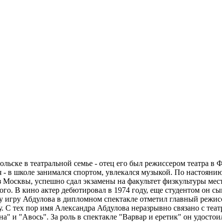
ольске в театральной семье - отец его был режиссером театра в
ся - в школе занимался спортом, увлекался музыкой. По настояни
 Москвы, успешно сдал экзамены на факультет физкультуры мест
ого. В кино актер дебютировал в 1974 году, еще студентом он 
у игру Абдулова в дипломном спектакле отметил главный режис
у. С тех пор имя Александра Абдулова неразрывно связано с теа
а" и "Авось". За роль в спектакле "Варвар и еретик" он удосто