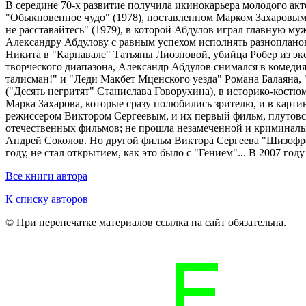
В середине 70-х развитие получила икинокарьера молодого ак
"Обыкновенное чудо" (1978), поставленном Марком Захаровы
не расставайтесь" (1979), в которой Абдулов играл главную м
Александру Абдулову с равным успехом исполнять разноплановы
Никита в "Карнавале" Татьяны Лиозновой, убийца Робер из э
творческого диапазона, Александр Абдулов снимался в комедия
талисман!" и "Леди Макбет Мценского уезда" Романа Балаяна
("Десять негритят" Станислава Говорухина), в историко-кост
Марка Захарова, которые сразу полюбились зрителю, и в карти
режиссером Виктором Сергеевым, и их первый фильм, плутовск
отечественных фильмов; не прошла незамеченной и криминал
Андрей Соколов. Но другой фильм Виктора Сергеева "Шизофре
году, не стал открытием, как это было с "Гением"... В 2007 го
Все книги автора
К списку авторов
© При перепечатке материалов ссылка на сайт обязательна.