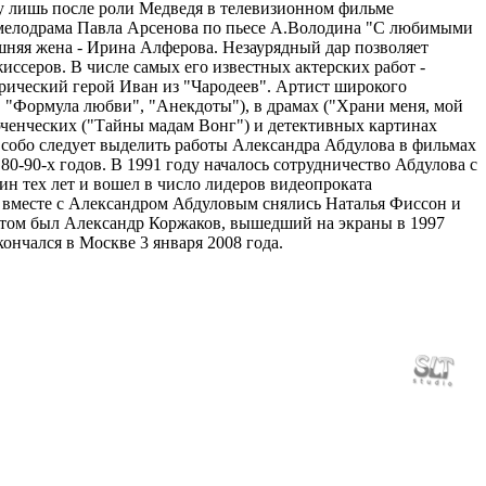
ву лишь после роли Медведя в телевизионном фильме
 мелодрама Павла Арсенова по пьесе А.Володина "С любимыми
ашняя жена - Ирина Алферова. Незаурядный дар позволяет
ссеров. В числе самых его известных актерских работ -
ический герой Иван из "Чародеев". Артист широкого
, "Формула любви", "Анекдоты"), в драмах ("Храни меня, мой
юченческих ("Тайны мадам Вонг") и детективных картинах
Особо следует выделить работы Александра Абдулова в фильмах
0-90-х годов. В 1991 году началось сотрудничество Абдулова с
н тех лет и вошел в число лидеров видеопроката
 вместе с Александром Абдуловым снялись Наталья Фиссон и
антом был Александр Коржаков, вышедший на экраны в 1997
кончался в Москве 3 января 2008 года.