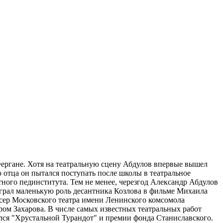
 Фергане. Хотя на театральную сцену Абдулов впервые вышел
ю отца он пытался поступать после школы в театральное
ного пединститута. Тем не менее, черезгод Александр Абдулов
сыграл маленькую роль десантника Козлова в фильме Михаила
сер Московского театра имени Ленинского комсомола
тром Захарова. В числе самых известных театральных работ
ился "Хрустальной Турандот" и премии фонда Станиславского.