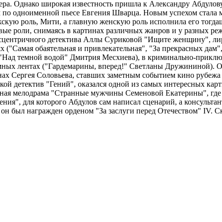
тера. Однако широкая известность пришла к Александру Абдуло
м по одноименной пьесе Евгения Шварца. Новым успехом стала
ужскую роль, Мити, а главную женскую роль исполнила его тогд
е роли, снимаясь в картинах различных жанров и у разных режи
ксцентричного детектива Аллы Суриковой "Ищите женщину", лир
х ("Самая обаятельная и привлекательная", "За прекрасных дам"
, "Над темной водой" Дмитрия Месхиева), в криминально-прикл
юмных лентах ("Гардемарины, вперед!" Светланы Дружининой). 
нах Сергея Соловьева, ставших заметным событием кино рубежа 8
ой детектив "Гений", оказался одной из самых интересных карти
ьная мелодрама "Странные мужчины Семеновой Екатерины", где
ния", для которого Абдулов сам написал сценарий, а консульт
ду он был награжден орденом "За заслуги перед Отечеством" IV. С