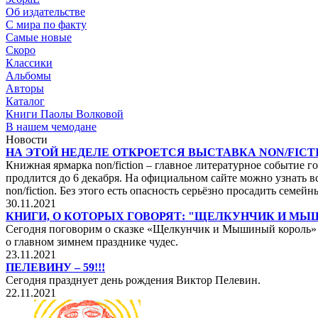
Об издательстве
С мира по факту
Самые новые
Скоро
Классики
Альбомы
Авторы
Каталог
Книги Паолы Волковой
В нашем чемодане
Новости
НА ЭТОЙ НЕДЕЛЕ ОТКРОЕТСЯ ВЫСТАВКА NON/FICTI
Книжная ярмарка non/fiction – главное литературное событие го
продлится до 6 декабря. На официальном сайте можно узнать вс
non/fiction. Без этого есть опасность серьёзно просадить сем
30.11.2021
КНИГИ, О КОТОРЫХ ГОВОРЯТ: "ЩЕЛКУНЧИК И М
Сегодня поговорим о сказке «Щелкунчик и Мышиный король» не
о главном зимнем празднике чудес.
23.11.2021
ПЕЛЕВИНУ – 59!!!
Сегодня празднует день рождения Виктор Пелевин.
22.11.2021