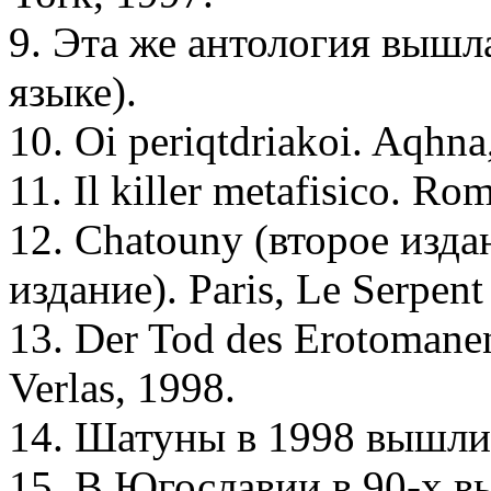
9. Эта же антология вышл
языке).
10. Oi periqtdriakoi. Aqhna
11. Il killer metafisico. Ro
12. Chatouny (второе изда
издание). Paris, Le Serpent
13. Der Tod des Erotomane
Verlas, 1998.
14. Шатуны в 1998 вышли 
15. В Югославии в 90-х в