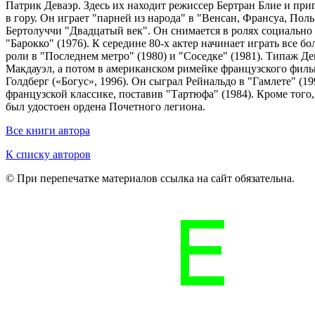
Патрик Деваэр. Здесь их находит режиссер Бертран Блие и пр
в гору. Он играет "парней из народа" в "Венсан, Франсуа, Пол
Бертолуччи "Двадцатый век". Он снимается в ролях социально о
"Барокко" (1976). К середине 80-х актер начинает играть все 
роли в "Последнем метро" (1980) и "Соседке" (1981). Типаж Д
Макдауэл, а потом в американском римейке французского фильм
Голдберг («Богус», 1996). Он сыграл Рейнальдо в "Гамлете" (1
французской классике, поставив "Тартюфа" (1984). Кроме того,
был удостоен ордена Почетного легиона.
Все книги автора
К списку авторов
© При перепечатке материалов ссылка на сайт обязательна.