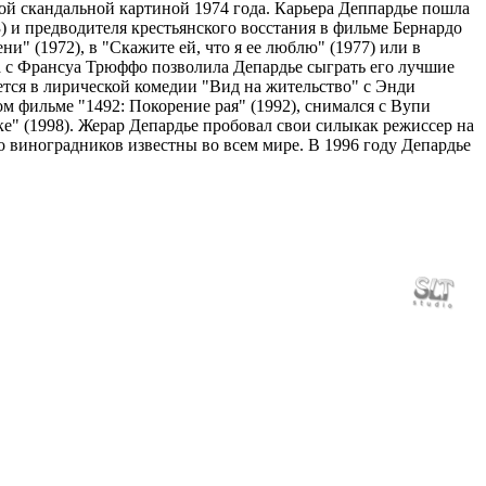
ой скандальной картиной 1974 года. Карьера Деппардье пошла
3) и предводителя крестьянского восстания в фильме Бернардо
" (1972), в "Скажите ей, что я ее люблю" (1977) или в
еча с Франсуа Трюффо позволила Депардье сыграть его лучшие
ается в лирической комедии "Вид на жительство" с Энди
м фильме "1492: Покорение рая" (1992), снимался с Вупи
ке" (1998). Жерар Депардье пробовал свои силыкак режиссер на
го виноградников известны во всем мире. В 1996 году Депардье