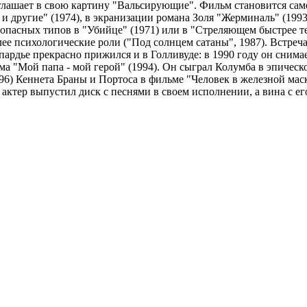
иглашает в свою картину "Вальсирующие". Фильм становится сам
ь и другие" (1974), в экранизации романа Золя "Жерминаль" (199
пасных типов в "Убийце" (1971) или в "Стреляющем быстрее тени
более психологические роли ("Под солнцем сатаны", 1987). Встр
епардье прекрасно прижился и в Голливуде: в 1990 году он сним
а "Мой папа - мой герой" (1994). Он сыграл Колумба в эпическо
996) Кеннета Браны и Портоса в фильме "Человек в железной мас
 актер выпустил диск с песнями в своем исполнении, а вина с е