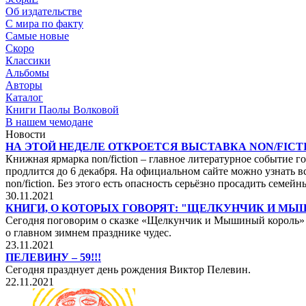
Об издательстве
С мира по факту
Самые новые
Скоро
Классики
Альбомы
Авторы
Каталог
Книги Паолы Волковой
В нашем чемодане
Новости
НА ЭТОЙ НЕДЕЛЕ ОТКРОЕТСЯ ВЫСТАВКА NON/FICTI
Книжная ярмарка non/fiction – главное литературное событие го
продлится до 6 декабря. На официальном сайте можно узнать вс
non/fiction. Без этого есть опасность серьёзно просадить сем
30.11.2021
КНИГИ, О КОТОРЫХ ГОВОРЯТ: "ЩЕЛКУНЧИК И М
Сегодня поговорим о сказке «Щелкунчик и Мышиный король» не
о главном зимнем празднике чудес.
23.11.2021
ПЕЛЕВИНУ – 59!!!
Сегодня празднует день рождения Виктор Пелевин.
22.11.2021