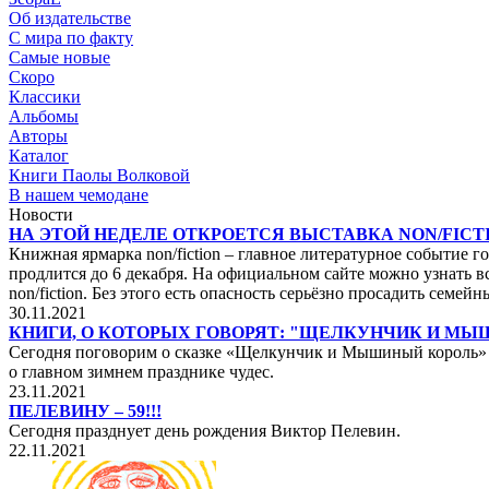
Об издательстве
С мира по факту
Самые новые
Скоро
Классики
Альбомы
Авторы
Каталог
Книги Паолы Волковой
В нашем чемодане
Новости
НА ЭТОЙ НЕДЕЛЕ ОТКРОЕТСЯ ВЫСТАВКА NON/FICTI
Книжная ярмарка non/fiction – главное литературное событие го
продлится до 6 декабря. На официальном сайте можно узнать вс
non/fiction. Без этого есть опасность серьёзно просадить сем
30.11.2021
КНИГИ, О КОТОРЫХ ГОВОРЯТ: "ЩЕЛКУНЧИК И М
Сегодня поговорим о сказке «Щелкунчик и Мышиный король» не
о главном зимнем празднике чудес.
23.11.2021
ПЕЛЕВИНУ – 59!!!
Сегодня празднует день рождения Виктор Пелевин.
22.11.2021