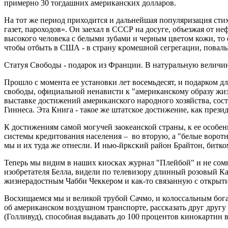
примерно 30 тогдашних американских долларов.
На тот же период приходится и дальнейшая популяризация сти
газет, пароходов». Он заехал в СССР на досуге, объезжая от н
высокого человека с белыми зубами и черным цветом кожи, то 
чтобы отбыть в США - в страну кромешной сегрегации, поваль
Статуя Свободы - подарок из Франции. В натуральную величин
Прошло с момента ее установки лет восемьдесят, и подарком д
свободы, официальной ненависти к "американскому образу жиз
выставке достижений американского народного хозяйства, сост
Гиннеса. Эта Книга - такое же штатское достижение, как през
К достижениям самой могучей заокеанской страны, к ее особен
системы кредитования населения – во вторую, а "белые воротн
мы и их туда же отнесли. И нью-йркский район Брайтон, бит
Теперь мы видим в наших киосках журнал "Плейбой" и не сомн
изобретателя Белла, видели по телевизору длинный розовый Ка
жизнерадостным Чабби Чеккером и как-то связанную с открытие
Восхищаемся мы и великой трубой Сачмо, и колоссальным бог
об американском воздушном транспорте, рассказать друг другу
(Голливуд), способная выдавать до 100 процентов кинокартин в