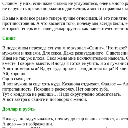
Словом, у них, если даже сильно не углубляться, очень мног
не нарушать правил дорожного движения, а мы эти правила ста
Но мы к ним все равно теперь лучше относимся. И это понятно.
противостояния. А что касается того, почему мы всегда были,
который теперь все чаще декларируется как наше отечественно
Свинг
В подземном переходе сунули мне журнал «Свинг». Что такое? 
мужьями и женами. Для секса. Даже разнузданного. С явствен
Идея не так уж плоха. Своя жена мне исключительно надоела. Ст
вместе. Говорим вместе. Иногда я готов ее убить. Но я гуманис
А вот поменяться? Вдруг туда придет грандиозная цаца? В кле
Ай, хорошо!
Одно смущает…
Я вот мужчина еще хоть куда. Казанова отдыхает. Фаллос — Ал
потрепанность. Походка в раскоряку. Нет одного зуба.
Тут с кондачка не решишь… Надо скрупулезно обмозговать.
А вот завтра о свинге и поговорю с женой.
Доллар и рубль
Никогда не задумывались, почему доллар вечно зеленеет, а оте
А дело — в изображении.