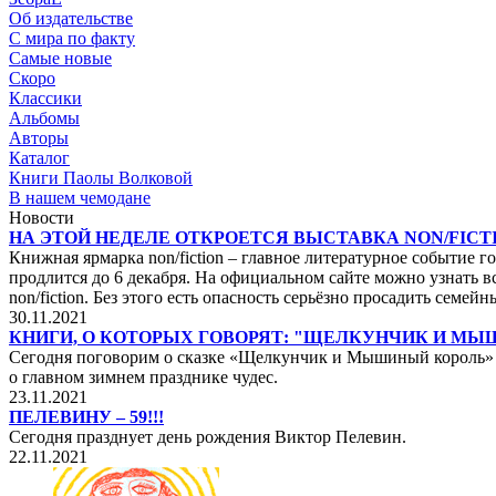
Об издательстве
С мира по факту
Самые новые
Скоро
Классики
Альбомы
Авторы
Каталог
Книги Паолы Волковой
В нашем чемодане
Новости
НА ЭТОЙ НЕДЕЛЕ ОТКРОЕТСЯ ВЫСТАВКА NON/FICTI
Книжная ярмарка non/fiction – главное литературное событие го
продлится до 6 декабря. На официальном сайте можно узнать вс
non/fiction. Без этого есть опасность серьёзно просадить сем
30.11.2021
КНИГИ, О КОТОРЫХ ГОВОРЯТ: "ЩЕЛКУНЧИК И М
Сегодня поговорим о сказке «Щелкунчик и Мышиный король» не
о главном зимнем празднике чудес.
23.11.2021
ПЕЛЕВИНУ – 59!!!
Сегодня празднует день рождения Виктор Пелевин.
22.11.2021