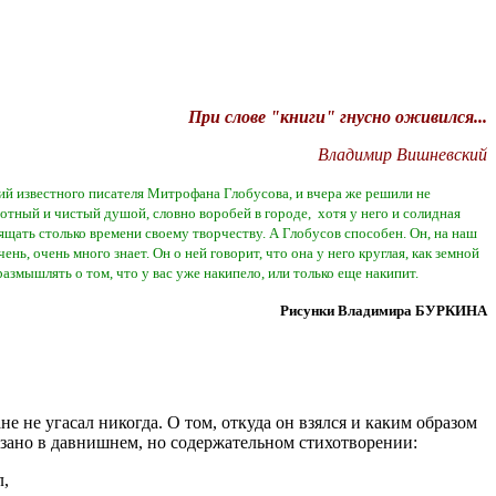
При слове "книги" гнусно оживился...
Владимир Вишневский
ий известного писателя Митрофана Глобусова, и вчера же решили не
отный и чистый душой, словно воробей в городе, хотя у него и солидная
ящать столько времени своему творчеству. А Глобусов способен. Он, на наш
чень, очень много знает. Он о ней говорит, что она у него круглая, как земной
размышлять о том, что у вас уже накипело, или только еще накипит.
Рисунки Владимира БУРКИНА
не не угасал никогда. О том, откуда он взялся и каким образом
азано в давнишнем, но содержательном стихотворении:
,