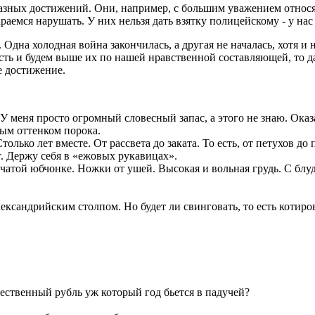
о разных достижений. Они, например, с большим уважением относ
раемся нарушать. У них нельзя дать взятку полицейскому - у на
 Одна холодная война закончилась, а другая не началась, хотя и
 есть и будем выше их по нашей нравственной составляющей, то 
е достижение.
У меня просто огромный словесный запас, а этого не знаю. Ока
ным оттенком порока.
олько лет вместе. От рассвета до заката. То есть, от петухов д
т. Держу себя в «ежовых рукавицах».
тчатой юбчонке. Ножки от ушей. Высокая и вольная грудь. С блу
ександрийским столпом. Но будет ли свинговать, то есть котиро
чественный рубль уж который год бьется в падучей?