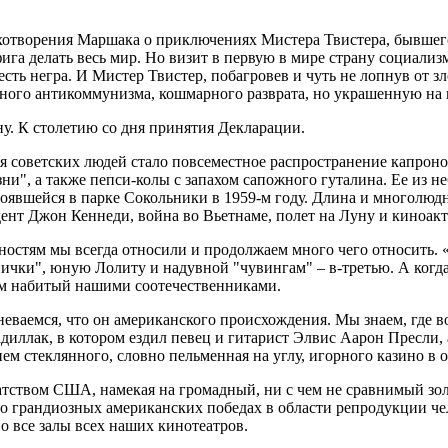
хотворения Маршака о приключениях Мистера Твистера, бывшего
ефига делать весь мир. Но визит в первую в мире страну социал
есть негра. И Мистер Твистер, побагровев и чуть не лопнув от 
ного антикоммунизма, кошмарного разврата, но украшенную на 
у. К столетию со дня принятия Декларации.
ля советских людей стало повсеместное распространение капроно
ни", а также пепси-колы с запахом сапожного гуталина. Ее из
оявшейся в парке Сокольники в 1959-м году. Длина и многолюдн
идент Джон Кеннеди, война во Вьетнаме, полет на Луну и киноа
ностям мы всегда относили и продолжаем много чего относить. 
ички", юную Лолиту и надувной "чувингам" – в-третью. А когда
ком набитый нашими соотечественниками.
еваемся, что он американского происхождения. Мы знаем, где 
диллак, в котором ездил певец и гитарист Элвис Аарон Пресли,
м стеклянного, словно пельменная на углу, игорного казино в 
атством США, намекая на громадный, ни с чем не сравнимый зо
 о грандиозных американских победах в области репродукции чел
о все залы всех наших кинотеатров.