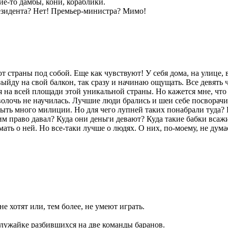
е-то дамбы, кони, кораблики.
езидента? Нет! Премьер-министра? Мимо!
уют страны под собой. Еще как чувствуют! У себя дома, на улиц
выйду на свой балкон, так сразу и начинаю ощущать. Все девять 
 на всей площади этой уникальной страны. Но кажется мне, что 
сволочь не научилась. Лучшие люди брались и шеи себе посворач
ыть много милиции. Но для чего лупней таких понабрали туда? 
им право давал? Куда они деньги девают? Куда такие бабки всажи
ть о ней. Но все-таки лучше о людях. О них, по-моему, не дума
не хотят или, тем более, не умеют играть.
 лужайке разбившихся на две команды баранов.