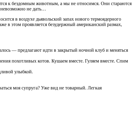
ятся к бездомным животным, а мы не относимся. Они стараются
с невозможно не дать…
 носится в воздухе дьявольский запах нового термоядерного
даже в этом проявляется безудержный американский размах,
залось — предлагают идти в закрытый ночной клуб и меняться
о пения похотливых котов. Кушаем вместе. Гуляем вместе. Спим
дливой улыбкой.
ваться моя супруга? Уже вид не товарный. Легкая