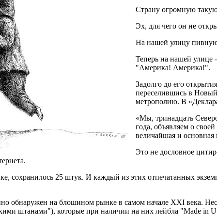
Страну огромную такую
Эх, для чего он не откр
На нашей улицу пивную
Теперь на нашей улице -
"Америка! Америка!".
Задолго до его открыти
переселившись в Новый 
метрополию. В «Деклар
«Мы, тринадцать Север
года, объявляем о своей
величайшая и основная 
Это не дословное цитир
ернета.
е, сохранилось 25 штук. И каждый из этих отпечатанных экземп
о обнаружен на блошином рынке в самом начале XXI века. Неско
ими штанами"), которые при наличии на них лейбла "Made in US