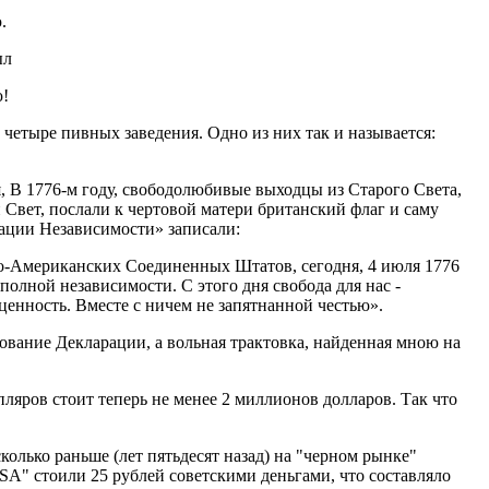
.
ыл
!
 четыре пивных заведения. Одно из них так и называется:
я, В 1776-м году, свободолюбивые выходцы из Старого Света,
Свет, послали к чертовой матери британский флаг и саму
ации Независимости» записали:
о-Американских Соединенных Штатов, сегодня, 4 июля 1776
 полной независимости. С этого дня свобода для нас -
ценность. Вместе с ничем не запятнанной честью».
ование Декларации, а вольная трактовка, найденная мною на
ляров стоит теперь не менее 2 миллионов долларов. Так что
лько раньше (лет пятьдесят назад) на "черном рынке"
A" стоили 25 рублей советскими деньгами, что составляло