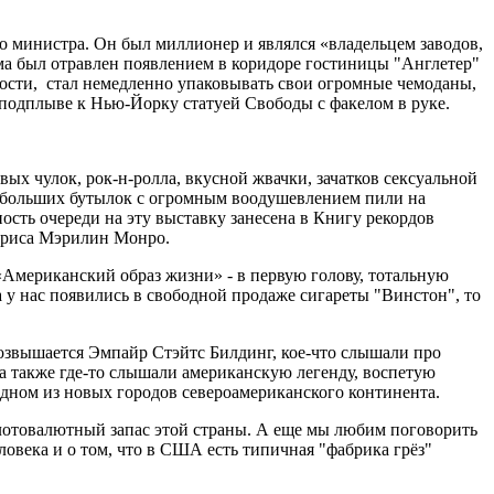
 министра. Он был миллионер и являлся «владельцем заводов,
изма был отравлен появлением в коридоре гостиницы "Англетер"
злости, стал немедленно упаковывать свои огромные чемоданы,
подплыве к Нью-Йорку статуей Свободы с факелом в руке.
вых чулок, рок-н-ролла, вкусной жвачки, зачатков сексуальной
 небольших бутылок с огромным воодушевлением пили на
ость очереди на эту выставку занесена в Книгу рекордов
ктриса Мэрилин Монро.
«Американский образ жизни» - в первую голову, тотальную
 у нас появились в свободной продаже сигареты "Винстон", то
возвышается Эмпайр Стэйтс Билдинг, кое-что слышали про
 а также где-то слышали американскую легенду, воспетую
одном из новых городов североамериканского континента.
лотовалютный запас этой страны. А еще мы любим поговорить
овека и о том, что в США есть типичная "фабрика грёз"