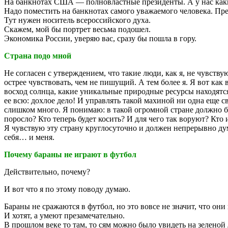
На банкнотах США — полновластные президенты. А у нас каки
Надо поместить на банкнотах самого уважаемого человека. Пр
Тут нужен носитель всероссийского духа.
Скажем, мой бы портрет весьма подошел.
Экономика России, уверяю вас, сразу бы пошла в гору.
Страна подо мной
Не согласен с утверждением, что такие люди, как я, не чувств
острее чувствовать, чем не пишущий. А тем более я. Я вот как 
восход солнца, какие уникальные природные ресурсы находятся
ее всю: дохлое дело! И управлять такой махиной ни одна еще 
слишком много. Я понимаю: в такой огромной стране должно б
поросло? Кто теперь будет косить? И для чего так воруют? Кто 
Я чувствую эту страну круглосуточно и должен непрерывно дума
себя… и меня.
Почему бараны не играют в футбол
Действительно, почему?
И вот что я по этому поводу думаю.
Бараны не сражаются в футбол, но это вовсе не значит, что они 
И хотят, а умеют презамечательно.
В прошлом веке то там, то сям можно было увидеть на зеленой