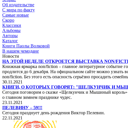
Об издательстве
С мира по факту
Самые новые
Скоро
Классики
Альбомы
Авторы
Каталог
Книги Паолы Волковой
В нашем чемодане
Новости
НА ЭТОЙ НЕДЕЛЕ ОТКРОЕТСЯ ВЫСТАВКА NON/FICTI
Книжная ярмарка non/fiction – главное литературное событие го
продлится до 6 декабря. На официальном сайте можно узнать вс
non/fiction. Без этого есть опасность серьёзно просадить сем
30.11.2021
КНИГИ, О КОТОРЫХ ГОВОРЯТ: "ЩЕЛКУНЧИК И М
Сегодня поговорим о сказке «Щелкунчик и Мышиный король» не
о главном зимнем празднике чудес.
23.11.2021
ПЕЛЕВИНУ – 59!!!
Сегодня празднует день рождения Виктор Пелевин.
22.11.2021