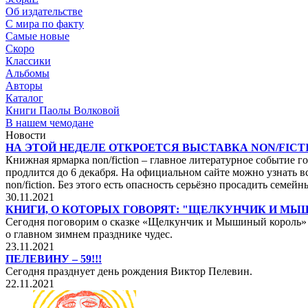
Об издательстве
С мира по факту
Самые новые
Скоро
Классики
Альбомы
Авторы
Каталог
Книги Паолы Волковой
В нашем чемодане
Новости
НА ЭТОЙ НЕДЕЛЕ ОТКРОЕТСЯ ВЫСТАВКА NON/FICTI
Книжная ярмарка non/fiction – главное литературное событие го
продлится до 6 декабря. На официальном сайте можно узнать вс
non/fiction. Без этого есть опасность серьёзно просадить сем
30.11.2021
КНИГИ, О КОТОРЫХ ГОВОРЯТ: "ЩЕЛКУНЧИК И М
Сегодня поговорим о сказке «Щелкунчик и Мышиный король» не
о главном зимнем празднике чудес.
23.11.2021
ПЕЛЕВИНУ – 59!!!
Сегодня празднует день рождения Виктор Пелевин.
22.11.2021