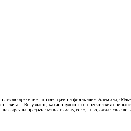
али Землю древние египтяне, греки и финикияне, Александр Мак
сть света… Вы узнаете, какие трудности и препятствия пришлос
невзирая на преда-тельство, измену, голод, продолжал свое вел