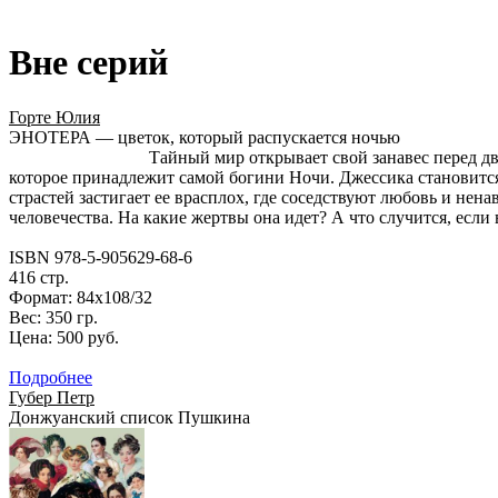
Вне серий
Горте Юлия
ЭНОТЕРА — цветок, который распускается ночью
Тайный мир открывает свой занавес перед д
которое принадлежит самой богини Ночи. Джессика становится
страстей застигает ее врасплох, где соседствуют любовь и ненав
человечества. На какие жертвы она идет? А что случится, если 
ISBN 978-5-905629-68-6
416 стр.
Формат: 84х108/32
Вес: 350 гр.
Цена: 500 руб.
Подробнее
Губер Петр
Донжуанский список Пушкина