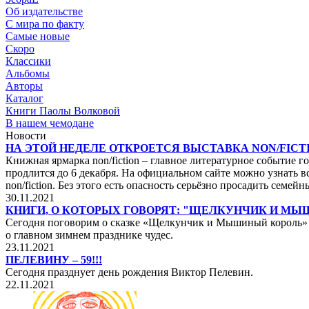
Об издательстве
С мира по факту
Самые новые
Скоро
Классики
Альбомы
Авторы
Каталог
Книги Паолы Волковой
В нашем чемодане
Новости
НА ЭТОЙ НЕДЕЛЕ ОТКРОЕТСЯ ВЫСТАВКА NON/FICTI
Книжная ярмарка non/fiction – главное литературное событие го
продлится до 6 декабря. На официальном сайте можно узнать вс
non/fiction. Без этого есть опасность серьёзно просадить сем
30.11.2021
КНИГИ, О КОТОРЫХ ГОВОРЯТ: "ЩЕЛКУНЧИК И М
Сегодня поговорим о сказке «Щелкунчик и Мышиный король» не
о главном зимнем празднике чудес.
23.11.2021
ПЕЛЕВИНУ – 59!!!
Сегодня празднует день рождения Виктор Пелевин.
22.11.2021