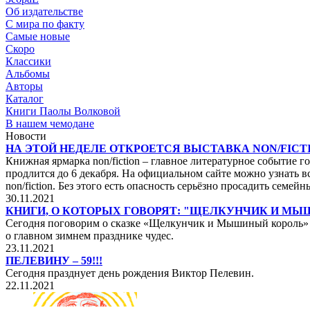
Об издательстве
С мира по факту
Самые новые
Скоро
Классики
Альбомы
Авторы
Каталог
Книги Паолы Волковой
В нашем чемодане
Новости
НА ЭТОЙ НЕДЕЛЕ ОТКРОЕТСЯ ВЫСТАВКА NON/FICTI
Книжная ярмарка non/fiction – главное литературное событие го
продлится до 6 декабря. На официальном сайте можно узнать вс
non/fiction. Без этого есть опасность серьёзно просадить сем
30.11.2021
КНИГИ, О КОТОРЫХ ГОВОРЯТ: "ЩЕЛКУНЧИК И М
Сегодня поговорим о сказке «Щелкунчик и Мышиный король» не
о главном зимнем празднике чудес.
23.11.2021
ПЕЛЕВИНУ – 59!!!
Сегодня празднует день рождения Виктор Пелевин.
22.11.2021