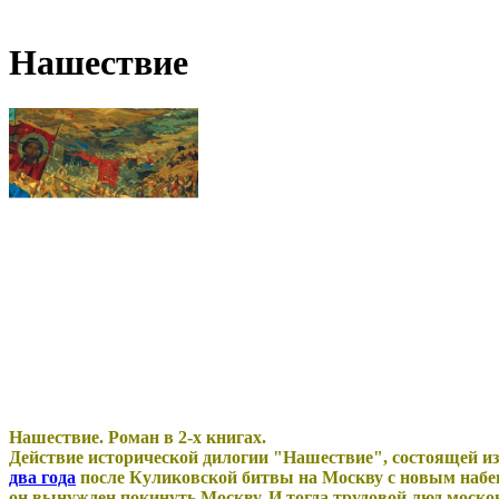
Нашествие
Нашествие. Роман в 2-х книгах.
Действие исторической дилогии "Нашествие", состоящей из 
два года
после Куликовской битвы на Москву с новым наб
он вынужден покинуть Москву. И тогда трудовой люд москов