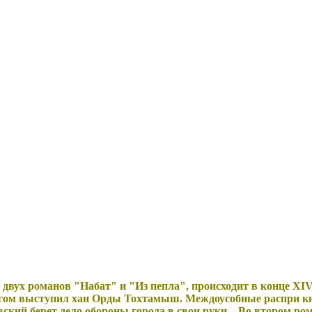
двух романов "Набат" и "Из пепла", происходит в конце XIV
егом выступил хан Орды Тохтамыш. Междоусобные распри 
ский берет дело обороны города в свои руки... Во втором ро