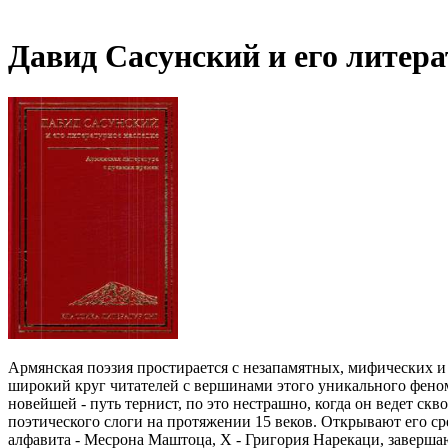
Давид Сасунский и его литера
Армянская поэзия простирается с незапамятных, мифических и
широкий круг читателей с вершинами этого уникального феноме
новейшей - путь тернист, по это нестрашно, когда он ведет скв
поэтического слоги на протяжении 15 веков. Открывают его ср
алфавита - Месрона Маштоца, X - Григория Нарекаци, завершаю