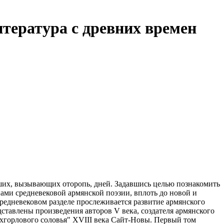
итература с древних времен
аших, вызывающих оторопь, дней. Задавшись целью познакомить
пами средневековой армянской поэзии, вплоть до новой и
в средневековом разделе прослеживается развитие армянского
ставлены произведения авторов V века, создателя армянского
ехгорлового соловья" XVIII века Сайт-Новы. Первый том