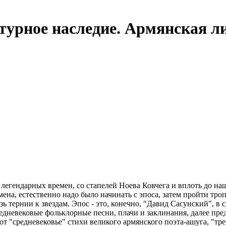
турное наследие. Армянская л
 легендарных времен, со стапелей Ноева Ковчега и вплоть до н
на, естественно надо было начинать с эпоса, затем пройти тро
озь тернии к звездам. Эпос - это, конечно, "Давид Сасунский", 
едневековые фольклорные песни, плачи и заклинания, далее пред
т "средневековье" стихи великого армянского поэта-ашуга, "тр