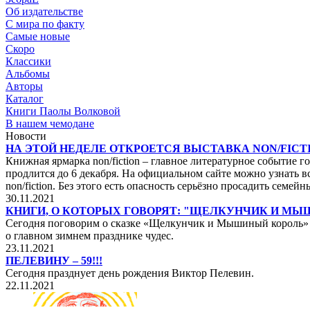
Об издательстве
С мира по факту
Самые новые
Скоро
Классики
Альбомы
Авторы
Каталог
Книги Паолы Волковой
В нашем чемодане
Новости
НА ЭТОЙ НЕДЕЛЕ ОТКРОЕТСЯ ВЫСТАВКА NON/FICTI
Книжная ярмарка non/fiction – главное литературное событие го
продлится до 6 декабря. На официальном сайте можно узнать вс
non/fiction. Без этого есть опасность серьёзно просадить сем
30.11.2021
КНИГИ, О КОТОРЫХ ГОВОРЯТ: "ЩЕЛКУНЧИК И М
Сегодня поговорим о сказке «Щелкунчик и Мышиный король» не
о главном зимнем празднике чудес.
23.11.2021
ПЕЛЕВИНУ – 59!!!
Сегодня празднует день рождения Виктор Пелевин.
22.11.2021