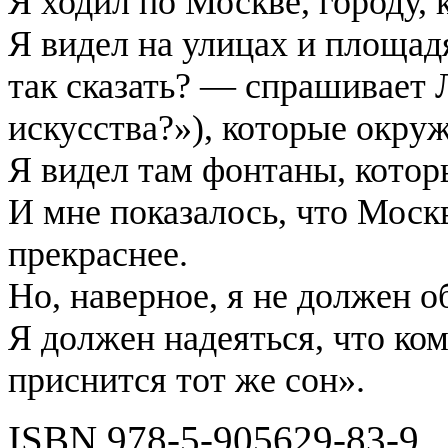
Я ходил по Москве, городу, 
Я видел на улицах и площа
так сказать? — спрашивает
искусства?»), которые окру
Я видел там фонтаны, котор
И мне показалось, что Москв
прекраснее.
Но, наверное, я не должен о
Я должен надеяться, что ко
приснится тот же сон»
.
ISBN 978-5-905629-83-9