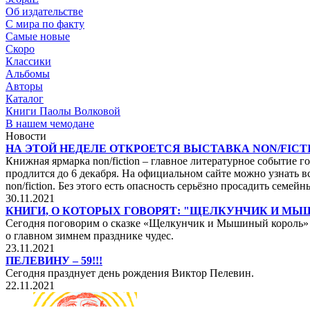
Об издательстве
С мира по факту
Самые новые
Скоро
Классики
Альбомы
Авторы
Каталог
Книги Паолы Волковой
В нашем чемодане
Новости
НА ЭТОЙ НЕДЕЛЕ ОТКРОЕТСЯ ВЫСТАВКА NON/FICTI
Книжная ярмарка non/fiction – главное литературное событие го
продлится до 6 декабря. На официальном сайте можно узнать вс
non/fiction. Без этого есть опасность серьёзно просадить сем
30.11.2021
КНИГИ, О КОТОРЫХ ГОВОРЯТ: "ЩЕЛКУНЧИК И М
Сегодня поговорим о сказке «Щелкунчик и Мышиный король» не
о главном зимнем празднике чудес.
23.11.2021
ПЕЛЕВИНУ – 59!!!
Сегодня празднует день рождения Виктор Пелевин.
22.11.2021