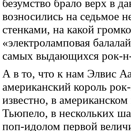
безумство брало верх в да
возносились на седьмое н
стенками, на какой громк
«электроламповая балалай
самых выдающихся рок-н-
А в то, что к нам Элвис А
американский король рок-
известно, в американском
Тьюпело, в нескольких ш
поп-идолом первой велич