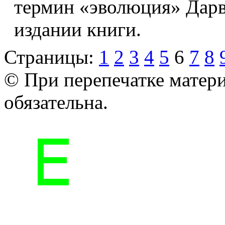
термин «эволюция» Дарв
издании книги.
Страницы:
1
2
3
4
5
6
7
8
© При перепечатке матери
обязательна.