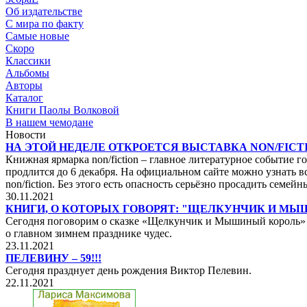
Об издательстве
С мира по факту
Самые новые
Скоро
Классики
Альбомы
Авторы
Каталог
Книги Паолы Волковой
В нашем чемодане
Новости
НА ЭТОЙ НЕДЕЛЕ ОТКРОЕТСЯ ВЫСТАВКА NON/FICTI
Книжная ярмарка non/fiction – главное литературное событие го
продлится до 6 декабря. На официальном сайте можно узнать вс
non/fiction. Без этого есть опасность серьёзно просадить сем
30.11.2021
КНИГИ, О КОТОРЫХ ГОВОРЯТ: "ЩЕЛКУНЧИК И М
Сегодня поговорим о сказке «Щелкунчик и Мышиный король» не
о главном зимнем празднике чудес.
23.11.2021
ПЕЛЕВИНУ – 59!!!
Сегодня празднует день рождения Виктор Пелевин.
22.11.2021