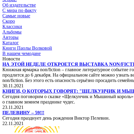
Об издательстве
С мира по факту
Самые новые
Скоро
Классики
Альбомы
Авторы
Каталог
Книги Паолы Волковой
В нашем чемодане
Новости
НА ЭТОЙ НЕДЕЛЕ ОТКРОЕТСЯ ВЫСТАВКА NON/FICTI
Книжная ярмарка non/fiction – главное литературное событие го
продлится до 6 декабря. На официальном сайте можно узнать вс
non/fiction. Без этого есть опасность серьёзно просадить сем
30.11.2021
КНИГИ, О КОТОРЫХ ГОВОРЯТ: "ЩЕЛКУНЧИК И М
Сегодня поговорим о сказке «Щелкунчик и Мышиный король» не
о главном зимнем празднике чудес.
23.11.2021
ПЕЛЕВИНУ – 59!!!
Сегодня празднует день рождения Виктор Пелевин.
22.11.2021