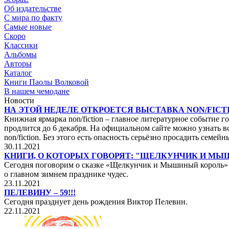
Об издательстве
С мира по факту
Самые новые
Скоро
Классики
Альбомы
Авторы
Каталог
Книги Паолы Волковой
В нашем чемодане
Новости
НА ЭТОЙ НЕДЕЛЕ ОТКРОЕТСЯ ВЫСТАВКА NON/FICTI
Книжная ярмарка non/fiction – главное литературное событие го
продлится до 6 декабря. На официальном сайте можно узнать вс
non/fiction. Без этого есть опасность серьёзно просадить сем
30.11.2021
КНИГИ, О КОТОРЫХ ГОВОРЯТ: "ЩЕЛКУНЧИК И М
Сегодня поговорим о сказке «Щелкунчик и Мышиный король» не
о главном зимнем празднике чудес.
23.11.2021
ПЕЛЕВИНУ – 59!!!
Сегодня празднует день рождения Виктор Пелевин.
22.11.2021