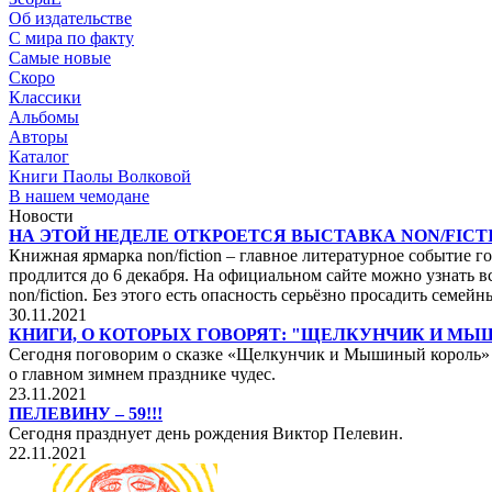
Об издательстве
С мира по факту
Самые новые
Скоро
Классики
Альбомы
Авторы
Каталог
Книги Паолы Волковой
В нашем чемодане
Новости
НА ЭТОЙ НЕДЕЛЕ ОТКРОЕТСЯ ВЫСТАВКА NON/FICTI
Книжная ярмарка non/fiction – главное литературное событие го
продлится до 6 декабря. На официальном сайте можно узнать вс
non/fiction. Без этого есть опасность серьёзно просадить сем
30.11.2021
КНИГИ, О КОТОРЫХ ГОВОРЯТ: "ЩЕЛКУНЧИК И М
Сегодня поговорим о сказке «Щелкунчик и Мышиный король» не
о главном зимнем празднике чудес.
23.11.2021
ПЕЛЕВИНУ – 59!!!
Сегодня празднует день рождения Виктор Пелевин.
22.11.2021