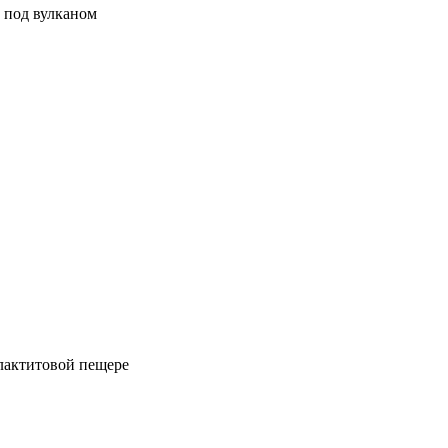
д под вулканом
алактитовой пещере