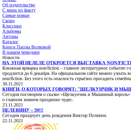
Об издательстве
С мира по факту
Самые новые
Скоро
Классики
Альбомы
Авторы
Каталог
Книги Паолы Волковой
В нашем чемодане
Новости
НА ЭТОЙ НЕДЕЛЕ ОТКРОЕТСЯ ВЫСТАВКА NON/FICTI
Книжная ярмарка non/fiction – главное литературное событие го
продлится до 6 декабря. На официальном сайте можно узнать вс
non/fiction. Без этого есть опасность серьёзно просадить сем
30.11.2021
КНИГИ, О КОТОРЫХ ГОВОРЯТ: "ЩЕЛКУНЧИК И М
Сегодня поговорим о сказке «Щелкунчик и Мышиный король» не
о главном зимнем празднике чудес.
23.11.2021
ПЕЛЕВИНУ – 59!!!
Сегодня празднует день рождения Виктор Пелевин.
22.11.2021