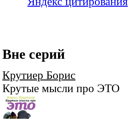
Вне серий
Крутиер Борис
Крутые мысли про ЭТО