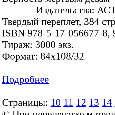
Издательства: АСТ,
Твердый переплет, 384 стр
ISBN 978-5-17-056677-8, 
Тираж: 3000 экз.
Формат: 84x108/32
Подробнее
Страницы:
10
11
12
13
14
© При перепечатке матери